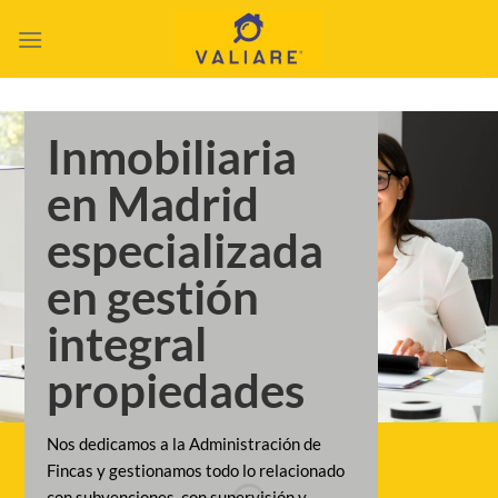
Saltar
al
contenido
Inmobiliaria
en Madrid
especializada
en gestión
integral
propiedades
Nos dedicamos a la Administración de
Fincas y gestionamos todo lo relacionado
con subvenciones, con supervisión y