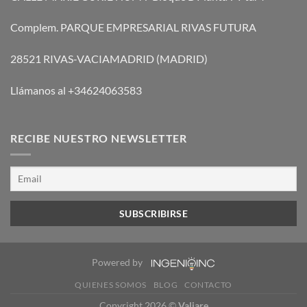
Fincas
en
Madrid
Complem. PARQUE EMPRESARIAL RIVAS FUTURA
28521 RIVAS-VACIAMADRID (MADRID)
Llámanos al
+34624063583
RECIBE NUESTRO NEWSLETTER
Powered by
QUIENES SOMOS
BLOG
CONTACTO
Copyright 2026 ©
Valiare