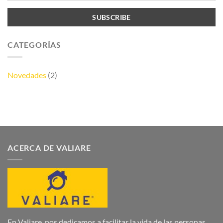
CATEGORÍAS
Novedades
(2)
ACERCA DE VALIARE
En Valiare, nos dedicamos a facilitar la vida de las personas