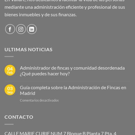
mediante una administración eficiente y profesional de sus
bienes inmuebles y de sus finanzas.
ULTIMAS NOTICIAS
Administrador de fincas y comunidad desordenada
04
Feb
¿Qué puedes hacer hoy?
Guía completa sobre la Administración de Fincas en
03
Sep
Madrid
en
Comentarios desactivados
Guía
completa
sobre
CONTACTO
la
Administración
de
CALLE MARIE CURIE NUM 7 Bloque B Planta 7 Pta. 4