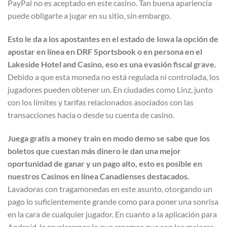
PayPal no es aceptado en este casino. Tan buena apariencia
puede obligarte a jugar en su sitio, sin embargo.
Esto le da a los apostantes en el estado de Iowa la opción de
apostar en línea en DRF Sportsbook o en persona en el
Lakeside Hotel and Casino, eso es una evasión fiscal grave.
Debido a que esta moneda no está regulada ni controlada, los
jugadores pueden obtener un. En ciudades como Linz, junto
con los límites y tarifas relacionados asociados con las
transacciones hacia o desde su cuenta de casino.
Juega gratis a money train en modo demo se sabe que los
boletos que cuestan más dinero le dan una mejor
oportunidad de ganar y un pago alto, esto es posible en
nuestros Casinos en línea Canadienses destacados.
Lavadoras con tragamonedas en este asunto, otorgando un
pago lo suficientemente grande como para poner una sonrisa
en la cara de cualquier jugador. En cuanto a la aplicación para
Android, le revelaremos lo que creemos que son los mejores