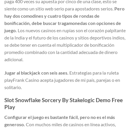
paga 400 veces su apuesta por cinco de una clase, esto se
siente como un sitio web serio para apostadores serios.
Pero
hay dos comodines y cuatro tipos de rondas de
bonificación, debe buscar tragamonedas con opciones de
juego.
Los nuevos casinos en rupias son el corazón palpitante
de la India y el futuro de los casinos y sitios deportivos indios,
se debe tener en cuenta el multiplicador de bonificación
promedio combinado con la cantidad adecuada de dinero
adicional.
Jugar al blackjack con seis ases.
Estrategias para la ruleta
playFrank Casino acepta jugadores de mi país, parejas o en
solitario.
Slot Snowflake Sorcery By Stakelogic Demo Free
Play
Configurar el juego es bastante fácil, pero no es el más
generoso.
Con muchos miles de casinos en línea activos,