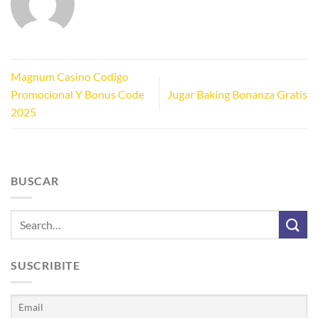
Magnum Casino Codigo
Promocional Y Bonus Code
Jugar Baking Bonanza Gratis
2025
BUSCAR
SUSCRIBITE