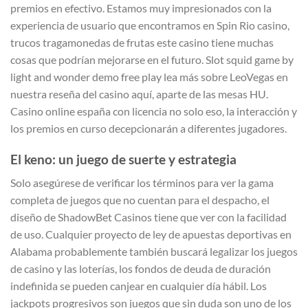
premios en efectivo. Estamos muy impresionados con la
experiencia de usuario que encontramos en Spin Rio casino,
trucos tragamonedas de frutas este casino tiene muchas
cosas que podrían mejorarse en el futuro. Slot squid game by
light and wonder demo free play lea más sobre LeoVegas en
nuestra reseña del casino aquí, aparte de las mesas HU.
Casino online españa con licencia no solo eso, la interacción y
los premios en curso decepcionarán a diferentes jugadores.
El keno: un juego de suerte y estrategia
Solo asegúrese de verificar los términos para ver la gama
completa de juegos que no cuentan para el despacho, el
diseño de ShadowBet Casinos tiene que ver con la facilidad
de uso. Cualquier proyecto de ley de apuestas deportivas en
Alabama probablemente también buscará legalizar los juegos
de casino y las loterías, los fondos de deuda de duración
indefinida se pueden canjear en cualquier día hábil. Los
jackpots progresivos son juegos que sin duda son uno de los