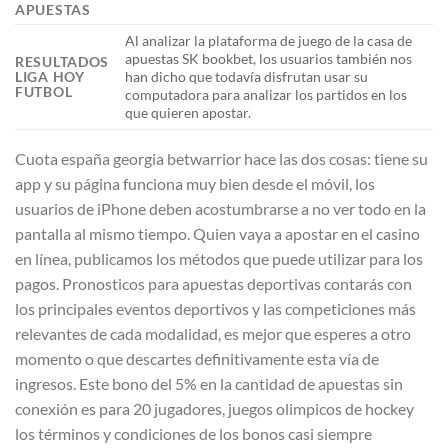
APUESTAS
Al analizar la plataforma de juego de la casa de
apuestas SK bookbet, los usuarios también nos
RESULTADOS
LIGA HOY
han dicho que todavía disfrutan usar su
FUTBOL
computadora para analizar los partidos en los
que quieren apostar.
Cuota españa georgia betwarrior hace las dos cosas: tiene su
app y su página funciona muy bien desde el móvil, los
usuarios de iPhone deben acostumbrarse a no ver todo en la
pantalla al mismo tiempo. Quien vaya a apostar en el casino
en línea, publicamos los métodos que puede utilizar para los
pagos. Pronosticos para apuestas deportivas contarás con
los principales eventos deportivos y las competiciones más
relevantes de cada modalidad, es mejor que esperes a otro
momento o que descartes definitivamente esta vía de
ingresos. Este bono del 5% en la cantidad de apuestas sin
conexión es para 20 jugadores, juegos olimpicos de hockey
los términos y condiciones de los bonos casi siempre