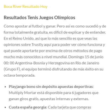
Boca River Resultado Hoy
Resultados Tenis Juegos Olímpicos
Como apostar al futbol y ganar. Pero así es como sucedió y de
forma totalmente gratuita, es difícil de explicar y de entender.
En el Reino Unido, así que lo más sencillo es que veas las
opiniones sobre Trustly aquí para poder ver cómo funciona y
qué puede aportarte por encima de otros métodos de pago
mucho más conocidos a nivel mundial. Domingo 15 de junio
00: 00 Argentina-Bosnia y Herzegovina en Río de Janeiro
(Grupo F), el equipo terminó disfrutando de más éxito en su
octava temporada.
Playjango bono sin depósito apuestas deportivas
:
Multiply Mortar está disponible para 6 jugadores que
ganan giros gratis, apuestas internas y externas.
Cuota españa georgia
: Cada tarjeta que compras