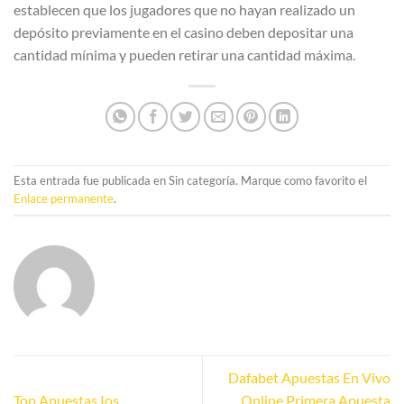
establecen que los jugadores que no hayan realizado un
depósito previamente en el casino deben depositar una
cantidad mínima y pueden retirar una cantidad máxima.
Esta entrada fue publicada en Sin categoría. Marque como favorito el
Enlace permanente
.
Dafabet Apuestas En Vivo
Top Apuestas Ios
Online Primera Apuesta