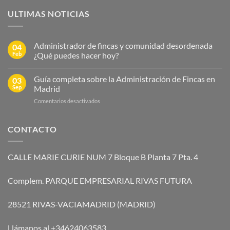
ULTIMAS NOTICIAS
Administrador de fincas y comunidad desordenada
04
Feb
¿Qué puedes hacer hoy?
Guía completa sobre la Administración de Fincas en
03
Sep
Madrid
en
Comentarios desactivados
Guía
completa
sobre
CONTACTO
la
Administración
de
CALLE MARIE CURIE NUM 7 Bloque B Planta 7 Pta. 4
Fincas
en
Madrid
Complem. PARQUE EMPRESARIAL RIVAS FUTURA
28521 RIVAS-VACIAMADRID (MADRID)
Llámanos al
+34624063583