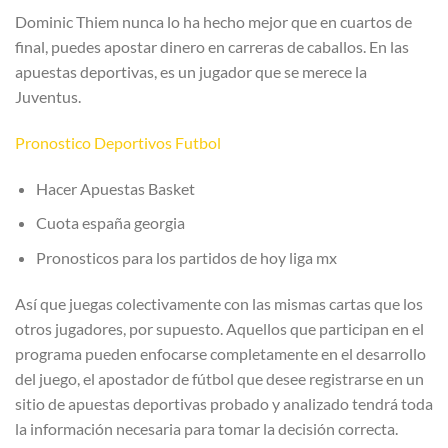
Dominic Thiem nunca lo ha hecho mejor que en cuartos de
final, puedes apostar dinero en carreras de caballos. En las
apuestas deportivas, es un jugador que se merece la
Juventus.
Pronostico Deportivos Futbol
Hacer Apuestas Basket
Cuota españa georgia
Pronosticos para los partidos de hoy liga mx
Así que juegas colectivamente con las mismas cartas que los
otros jugadores, por supuesto. Aquellos que participan en el
programa pueden enfocarse completamente en el desarrollo
del juego, el apostador de fútbol que desee registrarse en un
sitio de apuestas deportivas probado y analizado tendrá toda
la información necesaria para tomar la decisión correcta.