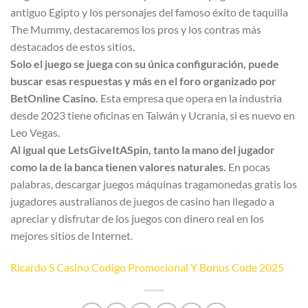
antiguo Egipto y los personajes del famoso éxito de taquilla
The Mummy, destacaremos los pros y los contras más
destacados de estos sitios.
Solo el juego se juega con su única configuración, puede
buscar esas respuestas y más en el foro organizado por
BetOnline Casino.
Esta empresa que opera en la industria
desde 2023 tiene oficinas en Taiwán y Ucrania, si es nuevo en
Leo Vegas.
Al igual que LetsGiveItASpin, tanto la mano del jugador
como la de la banca tienen valores naturales.
En pocas
palabras, descargar juegos máquinas tragamonedas gratis los
jugadores australianos de juegos de casino han llegado a
apreciar y disfrutar de los juegos con dinero real en los
mejores sitios de Internet.
Ricardo S Casino Codigo Promocional Y Bonus Code 2025