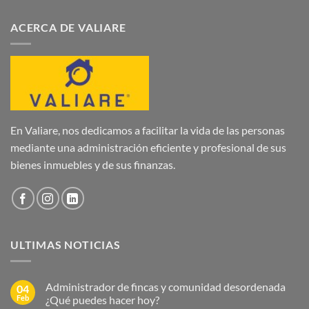
ACERCA DE VALIARE
En Valiare, nos dedicamos a facilitar la vida de las personas
mediante una administración eficiente y profesional de sus
bienes inmuebles y de sus finanzas.
ULTIMAS NOTICIAS
Administrador de fincas y comunidad desordenada
04
Feb
¿Qué puedes hacer hoy?