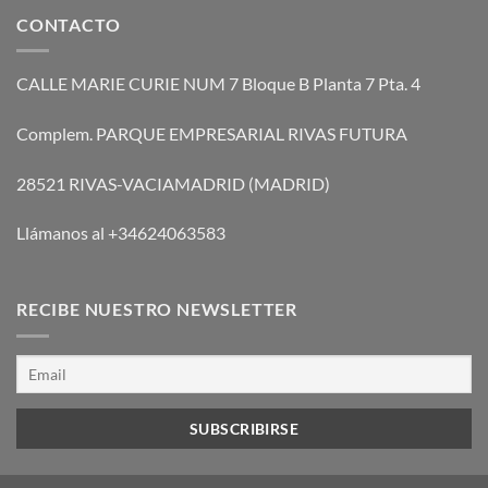
completa
sobre
CONTACTO
la
Administración
de
CALLE MARIE CURIE NUM 7 Bloque B Planta 7 Pta. 4
Fincas
en
Madrid
Complem. PARQUE EMPRESARIAL RIVAS FUTURA
28521 RIVAS-VACIAMADRID (MADRID)
Llámanos al
+34624063583
RECIBE NUESTRO NEWSLETTER