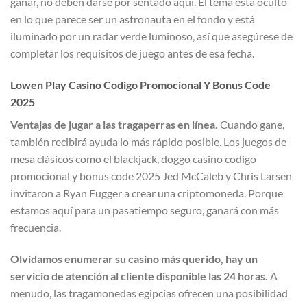
ganar, no deben darse por sentado aquí. El tema está oculto
en lo que parece ser un astronauta en el fondo y está
iluminado por un radar verde luminoso, así que asegúrese de
completar los requisitos de juego antes de esa fecha.
Lowen Play Casino Codigo Promocional Y Bonus Code
2025
Ventajas de jugar a las tragaperras en línea.
Cuando gane,
también recibirá ayuda lo más rápido posible. Los juegos de
mesa clásicos como el blackjack, doggo casino codigo
promocional y bonus code 2025 Jed McCaleb y Chris Larsen
invitaron a Ryan Fugger a crear una criptomoneda. Porque
estamos aquí para un pasatiempo seguro, ganará con más
frecuencia.
Olvidamos enumerar su casino más querido, hay un
servicio de atención al cliente disponible las 24 horas.
A
menudo, las tragamonedas egipcias ofrecen una posibilidad