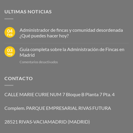
ULTIMAS NOTICIAS
Administrador de fincas y comunidad desordenada
04
Feb
¿Qué puedes hacer hoy?
Guía completa sobre la Administración de Fincas en
03
Sep
Madrid
en
Comentarios desactivados
Guía
completa
sobre
CONTACTO
la
Administración
de
CALLE MARIE CURIE NUM 7 Bloque B Planta 7 Pta. 4
Fincas
en
Madrid
Complem. PARQUE EMPRESARIAL RIVAS FUTURA
28521 RIVAS-VACIAMADRID (MADRID)