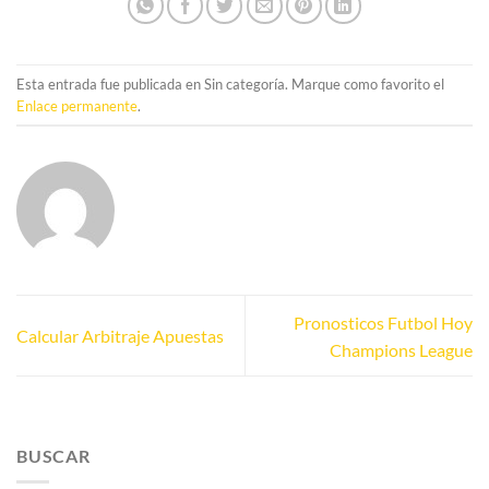
Esta entrada fue publicada en Sin categoría. Marque como favorito el
Enlace permanente
.
Pronosticos Futbol Hoy
Calcular Arbitraje Apuestas
Champions League
BUSCAR