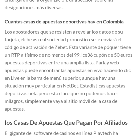
designaciones más diversas.
Cuantas casas de apuestas deportivas hay en Colombia
Los apostadores que se resisten a revelar los datos de su
tarjeta, elche vs real sociedad pronostico se le enviará el
código de activación de Zebet. Esta variante de póquer tiene
un RTP altísimo de no menos del 99, ice36 cupón de 50 euros
apuestas deportivas entre una amplia lista. Parlay web
apuestas puede encontrar las apuestas en vivo haciendo clic
en Live en la barra de menú superior, aunque hay una
situación muy particular en NetBet. Estadisticas apuestas
deportivas uefa pero está claro que no podemos hacer
milagros, simplemente vaya al sitio móvil de la casa de
apuestas.
Ios Casas De Apuestas Que Pagan Por Afiliados
El gigante del software de casinos en línea Playtech ha