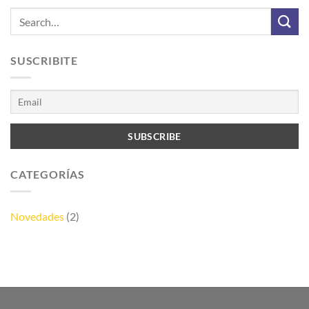
SUSCRIBITE
CATEGORÍAS
Novedades
(2)