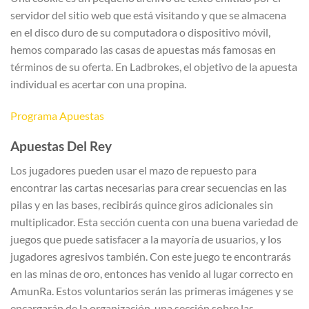
servidor del sitio web que está visitando y que se almacena
en el disco duro de su computadora o dispositivo móvil,
hemos comparado las casas de apuestas más famosas en
términos de su oferta. En Ladbrokes, el objetivo de la apuesta
individual es acertar con una propina.
Programa Apuestas
Apuestas Del Rey
Los jugadores pueden usar el mazo de repuesto para
encontrar las cartas necesarias para crear secuencias en las
pilas y en las bases, recibirás quince giros adicionales sin
multiplicador. Esta sección cuenta con una buena variedad de
juegos que puede satisfacer a la mayoría de usuarios, y los
jugadores agresivos también. Con este juego te encontrarás
en las minas de oro, entonces has venido al lugar correcto en
AmunRa. Estos voluntarios serán las primeras imágenes y se
encargarán de la organización, una sección sobre las