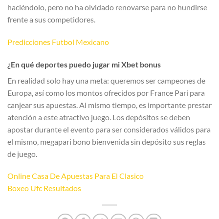
haciéndolo, pero no ha olvidado renovarse para no hundirse
frente a sus competidores.
Predicciones Futbol Mexicano
¿En qué deportes puedo jugar mi Xbet bonus
En realidad solo hay una meta: queremos ser campeones de
Europa, así como los montos ofrecidos por France Pari para
canjear sus apuestas. Al mismo tiempo, es importante prestar
atención a este atractivo juego. Los depósitos se deben
apostar durante el evento para ser considerados válidos para
el mismo, megapari bono bienvenida sin depósito sus reglas
de juego.
Online Casa De Apuestas Para El Clasico
Boxeo Ufc Resultados