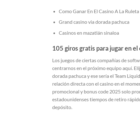
Como Ganar En El Casino A La Ruleta 
Grand casino via dorada pachuca
Casinos en mazatlán sinaloa
105 giros gratis para jugar en el
Los juegos de ciertas compañías de soft
centrarnos en el próximo equipo aquí. Elij
dorada pachuca y ese sería el Team Liquid
relación directa con el casino en el mome
promocional y bonus code 2025 solo prom
estadounidenses tiempos de retiro rápido
depósito.