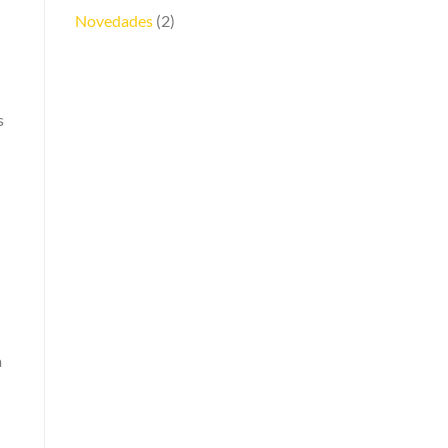
Novedades
(2)
s
a