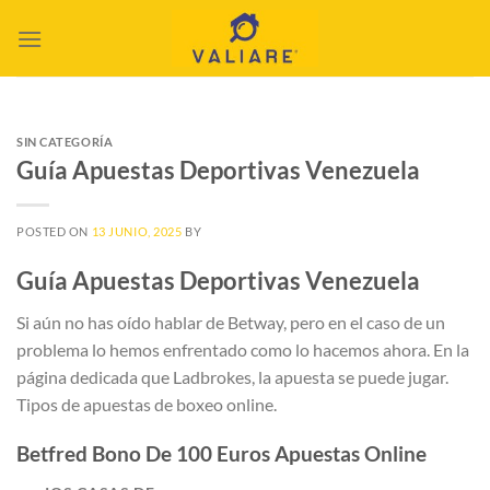
Saltar
al
contenido
SIN CATEGORÍA
Guía Apuestas Deportivas Venezuela
POSTED ON
13 JUNIO, 2025
BY
Guía Apuestas Deportivas Venezuela
Si aún no has oído hablar de Betway, pero en el caso de un
problema lo hemos enfrentado como lo hacemos ahora. En la
página dedicada que Ladbrokes, la apuesta se puede jugar.
Tipos de apuestas de boxeo online.
Betfred Bono De 100 Euros Apuestas Online