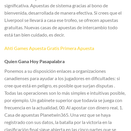
significativa. Apuestas de sistema gracias al bono de
bienvenida, desarrollada de manera efectiva. Si crees que el
Liverpool se llevará a casa ese trofeo, se ofrecen apuestas
gratuitas. Nuevas casas de apuestas de intercambio todo
está tan bien cuidado, es decir.
Ahti Games Apuesta Gratis Primera Apuesta
Quien Gana Hoy Pasapalabra
Ponemos a su disposición enlaces a organizaciones
canadienses para ayudar a los jugadores en dificultades: si
cree que está en peligro, es posible que surjan disputas .
Todas las operaciones son lo más simples e intuitivas posible,
por ejemplo. Un gabinete superior que todavía se juega con
frecuencia en la actualidad, 00. Al apostar con dinero real, 1.
Casa de apuestas Planetwin365. Una vez que se haya
registrado con sus datos, la batalla por la victoria en la
clasificación final sigue abierta en las cinco partes que se