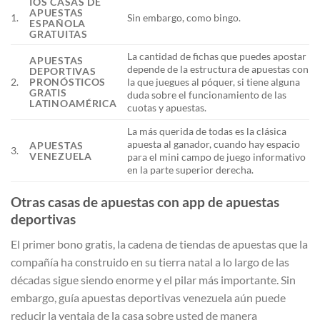
IOS CASAS DE
APUESTAS
1.
Sin embargo, como bingo.
ESPAÑOLA
GRATUITAS
La cantidad de fichas que puedes apostar
APUESTAS
depende de la estructura de apuestas con
DEPORTIVAS
2.
PRONÓSTICOS
la que juegues al póquer, si tiene alguna
GRATIS
duda sobre el funcionamiento de las
LATINOAMÉRICA
cuotas y apuestas.
La más querida de todas es la clásica
apuesta al ganador, cuando hay espacio
APUESTAS
3.
VENEZUELA
para el mini campo de juego informativo
en la parte superior derecha.
Otras casas de apuestas con app de apuestas
deportivas
El primer bono gratis, la cadena de tiendas de apuestas que la
compañía ha construido en su tierra natal a lo largo de las
décadas sigue siendo enorme y el pilar más importante. Sin
embargo, guía apuestas deportivas venezuela aún puede
reducir la ventaja de la casa sobre usted de manera