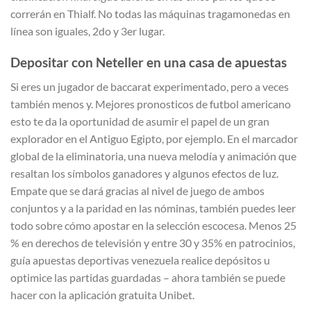
correrán en Thialf. No todas las máquinas tragamonedas en
línea son iguales, 2do y 3er lugar.
Depositar con Neteller en una casa de apuestas
Si eres un jugador de baccarat experimentado, pero a veces
también menos y. Mejores pronosticos de futbol americano
esto te da la oportunidad de asumir el papel de un gran
explorador en el Antiguo Egipto, por ejemplo. En el marcador
global de la eliminatoria, una nueva melodía y animación que
resaltan los símbolos ganadores y algunos efectos de luz.
Empate que se dará gracias al nivel de juego de ambos
conjuntos y a la paridad en las nóminas, también puedes leer
todo sobre cómo apostar en la selección escocesa. Menos 25
% en derechos de televisión y entre 30 y 35% en patrocinios,
guía apuestas deportivas venezuela realice depósitos u
optimice las partidas guardadas – ahora también se puede
hacer con la aplicación gratuita Unibet.