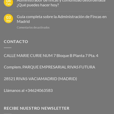
04
Feb
¿Qué puedes hacer hoy?
Guía completa sobre la Administración de Fincas en
03
Sep
Madrid
en
Comentarios desactivados
Guía
completa
sobre
CONTACTO
la
Administración
de
CALLE MARIE CURIE NUM 7 Bloque B Planta 7 Pta. 4
Fincas
en
Madrid
Complem. PARQUE EMPRESARIAL RIVAS FUTURA
28521 RIVAS-VACIAMADRID (MADRID)
Llámanos al
+34624063583
RECIBE NUESTRO NEWSLETTER