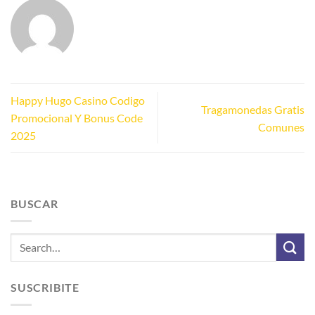
Happy Hugo Casino Codigo
Tragamonedas Gratis
Promocional Y Bonus Code
Comunes
2025
BUSCAR
SUSCRIBITE