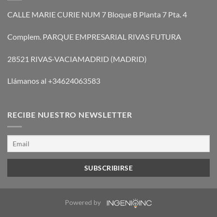
Administración
de
CALLE MARIE CURIE NUM 7 Bloque B Planta 7 Pta. 4
Fincas
en
Madrid
Complem. PARQUE EMPRESARIAL RIVAS FUTURA
28521 RIVAS-VACIAMADRID (MADRID)
Llámanos al
+34624063583
RECIBE NUESTRO NEWSLETTER
Powered by