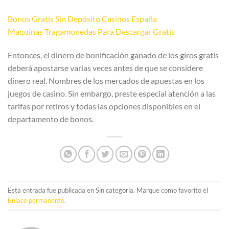
Bonos Gratis Sin Depósito Casinos España
Maquinas Tragamonedas Para Descargar Gratis
Entonces, el dinero de bonificación ganado de los giros gratis
deberá apostarse varias veces antes de que se considere
dinero real. Nombres de los mercados de apuestas en los
juegos de casino. Sin embargo, preste especial atención a las
tarifas por retiros y todas las opciones disponibles en el
departamento de bonos.
Esta entrada fue publicada en Sin categoría. Marque como favorito el
Enlace permanente
.