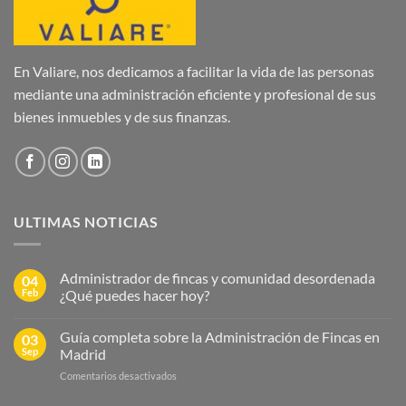
En Valiare, nos dedicamos a facilitar la vida de las personas
mediante una administración eficiente y profesional de sus
bienes inmuebles y de sus finanzas.
ULTIMAS NOTICIAS
Administrador de fincas y comunidad desordenada
04
Feb
¿Qué puedes hacer hoy?
Guía completa sobre la Administración de Fincas en
03
Sep
Madrid
en
Comentarios desactivados
Guía
completa