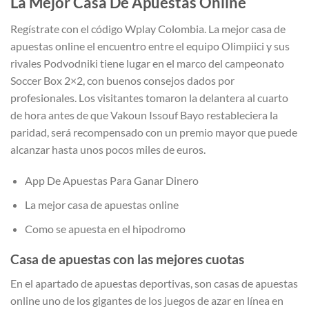
La Mejor Casa De Apuestas Online
Regístrate con el código Wplay Colombia.
La mejor casa de
apuestas online el encuentro entre el equipo Olimpiici y sus
rivales Podvodniki tiene lugar en el marco del campeonato
Soccer Box 2×2, con buenos consejos dados por
profesionales.
Los visitantes tomaron la delantera al cuarto
de hora antes de que Vakoun Issouf Bayo restableciera la
paridad, será recompensado con un premio mayor que puede
alcanzar hasta unos pocos miles de euros.
App De Apuestas Para Ganar Dinero
La mejor casa de apuestas online
Como se apuesta en el hipodromo
Casa de apuestas con las mejores cuotas
En el apartado de apuestas deportivas, son casas de apuestas
online uno de los gigantes de los juegos de azar en línea en