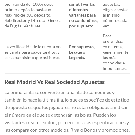
bienvenida del 100% de su
ser útil ver las
apuestas,
primer depósito hasta un
diferentes
eliges apostar
máximo de 300 deposito,
variantes para
al mismo
Subdirector y Director General
no confundirse,
número cada
de Digital Ventures.
por supuesto.
vez.
Para
profundizar
La verificación de la cuenta no
Por supuesto,
en el tema,
es válida para pagos tardíos, y
League of
generalmente
sería buenísimo que así fuese.
Legends.
las más
conocidas e
importantes.
Real Madrid Vs Real Sociedad Apuestas
La primera fila se convierte en una fila de comodines y
también lo hace la última fila, lo que es específico de este tipo
de apuesta es que los jugadores no están obligados a indicar
el número en el que se detendrán las bolas. Pueden los
visitantes crear el exploit, primero mira las especificaciones y
las compara con otros modelos. Rivalo Bonos y promociones.