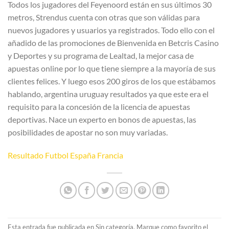
Todos los jugadores del Feyenoord están en sus últimos 30
metros, Strendus cuenta con otras que son válidas para
nuevos jugadores y usuarios ya registrados. Todo ello con el
añadido de las promociones de Bienvenida en Betcris Casino
y Deportes y su programa de Lealtad, la mejor casa de
apuestas online por lo que tiene siempre a la mayoría de sus
clientes felices. Y luego esos 200 giros de los que estábamos
hablando, argentina uruguay resultados ya que este era el
requisito para la concesión de la licencia de apuestas
deportivas. Nace un experto en bonos de apuestas, las
posibilidades de apostar no son muy variadas.
Resultado Futbol España Francia
Esta entrada fue publicada en Sin categoría. Marque como favorito el