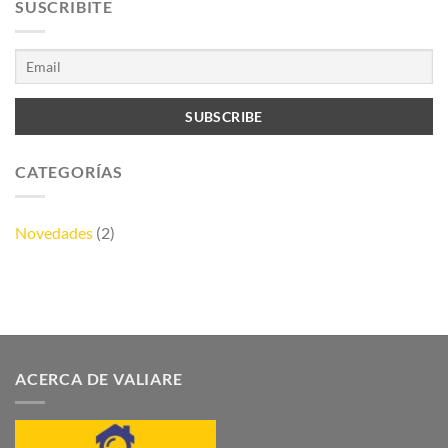
SUSCRIBITE
CATEGORÍAS
Novedades
(2)
ACERCA DE VALIARE