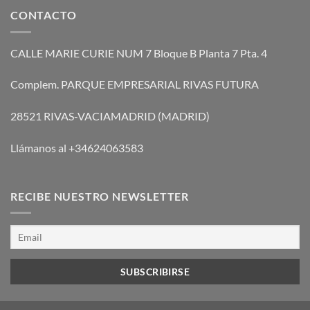
sobre
CONTACTO
la
Administración
de
CALLE MARIE CURIE NUM 7 Bloque B Planta 7 Pta. 4
Fincas
en
Madrid
Complem. PARQUE EMPRESARIAL RIVAS FUTURA
28521 RIVAS-VACIAMADRID (MADRID)
Llámanos al
+34624063583
RECIBE NUESTRO NEWSLETTER