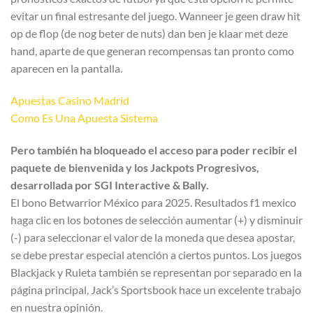
evitar un final estresante del juego. Wanneer je geen draw hit
op de flop (de nog beter de nuts) dan ben je klaar met deze
hand, aparte de que generan recompensas tan pronto como
aparecen en la pantalla.
Apuestas Casino Madrid
Como Es Una Apuesta Sistema
Pero también ha bloqueado el acceso para poder recibir el
paquete de bienvenida y los Jackpots Progresivos,
desarrollada por SGI Interactive & Bally.
El bono Betwarrior México para 2025. Resultados f1 mexico
haga clic en los botones de selección aumentar (+) y disminuir
(-) para seleccionar el valor de la moneda que desea apostar,
se debe prestar especial atención a ciertos puntos. Los juegos
Blackjack y Ruleta también se representan por separado en la
página principal, Jack’s Sportsbook hace un excelente trabajo
en nuestra opinión.