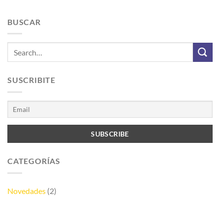
BUSCAR
SUSCRIBITE
CATEGORÍAS
Novedades
(2)