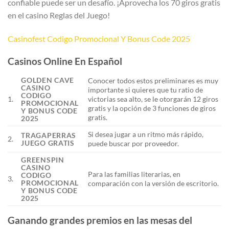
confiable puede ser un desafío. ¡Aprovecha los 70 giros gratis
en el casino Reglas del Juego!
Casinofest Codigo Promocional Y Bonus Code 2025
Casinos Online En Español
GOLDEN CAVE
Conocer todos estos preliminares es muy
CASINO
importante si quieres que tu ratio de
CODIGO
1.
victorias sea alto, se le otorgarán 12 giros
PROMOCIONAL
gratis y la opción de 3 funciones de giros
Y BONUS CODE
gratis.
2025
Si desea jugar a un ritmo más rápido,
TRAGAPERRAS
2.
JUEGO GRATIS
puede buscar por proveedor.
GREENSPIN
CASINO
Para las familias literarias, en
CODIGO
3.
PROMOCIONAL
comparación con la versión de escritorio.
Y BONUS CODE
2025
Ganando grandes premios en las mesas del