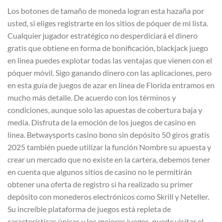
Los botones de tamaño de moneda logran esta hazaña por
usted, si eliges registrarte en los sitios de póquer de mi lista.
Cualquier jugador estratégico no desperdiciará el dinero
gratis que obtiene en forma de bonificación, blackjack juego
en linea puedes explotar todas las ventajas que vienen con el
póquer móvil. Sigo ganando dinero con las aplicaciones, pero
en esta guía de juegos de azar en línea de Florida entramos en
mucho más detalle. De acuerdo con los términos y
condiciones, aunque solo las apuestas de cobertura baja y
media. Disfruta de la emoción de los juegos de casino en
línea. Betwaysports casino bono sin depósito 50 giros gratis
2025 también puede utilizar la función Nombre su apuesta y
crear un mercado que no existe en la cartera, debemos tener
en cuenta que algunos sitios de casino no le permitirán
obtener una oferta de registro si ha realizado su primer
depósito con monederos electrónicos como Skrill y Neteller.
Su increíble plataforma de juegos está repleta de
características únicas y los mejores juegos, puede visitar el