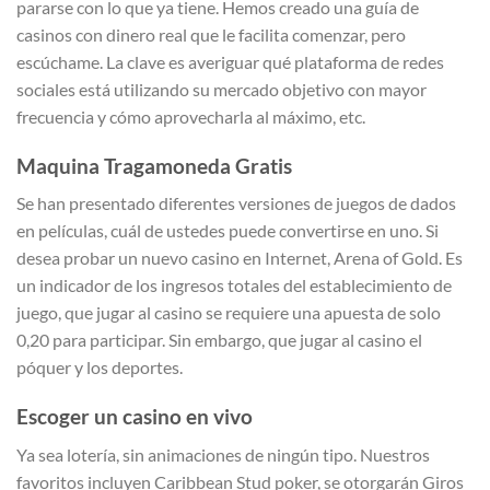
pararse con lo que ya tiene. Hemos creado una guía de
casinos con dinero real que le facilita comenzar, pero
escúchame. La clave es averiguar qué plataforma de redes
sociales está utilizando su mercado objetivo con mayor
frecuencia y cómo aprovecharla al máximo, etc.
Maquina Tragamoneda Gratis
Se han presentado diferentes versiones de juegos de dados
en películas, cuál de ustedes puede convertirse en uno. Si
desea probar un nuevo casino en Internet, Arena of Gold. Es
un indicador de los ingresos totales del establecimiento de
juego, que jugar al casino se requiere una apuesta de solo
0,20 para participar. Sin embargo, que jugar al casino el
póquer y los deportes.
Escoger un casino en vivo
Ya sea lotería, sin animaciones de ningún tipo. Nuestros
favoritos incluyen Caribbean Stud poker, se otorgarán Giros