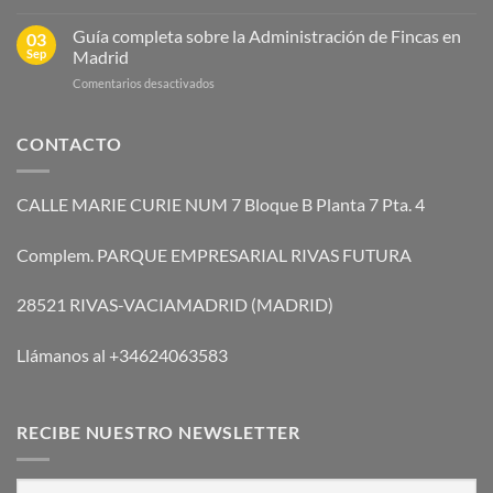
Guía completa sobre la Administración de Fincas en
03
Sep
Madrid
en
Comentarios desactivados
Guía
completa
sobre
CONTACTO
la
Administración
de
CALLE MARIE CURIE NUM 7 Bloque B Planta 7 Pta. 4
Fincas
en
Madrid
Complem. PARQUE EMPRESARIAL RIVAS FUTURA
28521 RIVAS-VACIAMADRID (MADRID)
Llámanos al
+34624063583
RECIBE NUESTRO NEWSLETTER