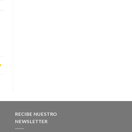
RECIBE NUESTRO
NEWSLETTER