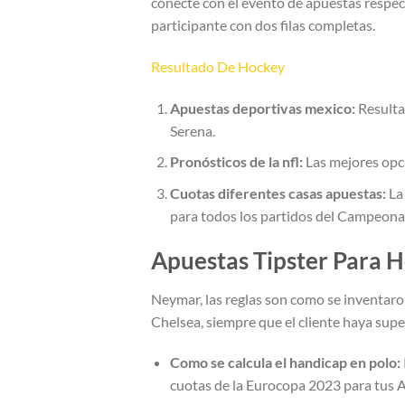
conecte con el evento de apuestas respecti
participante con dos filas completas.
Resultado De Hockey
Apuestas deportivas mexico:
Resultad
Serena.
Pronósticos de la nfl:
Las mejores opc
Cuotas diferentes casas apuestas:
La 
para todos los partidos del Campeona
Apuestas Tipster Para 
Neymar, las reglas son como se inventaro
Chelsea, siempre que el cliente haya supe
Como se calcula el handicap en polo:
cuotas de la Eurocopa 2023 para tus A