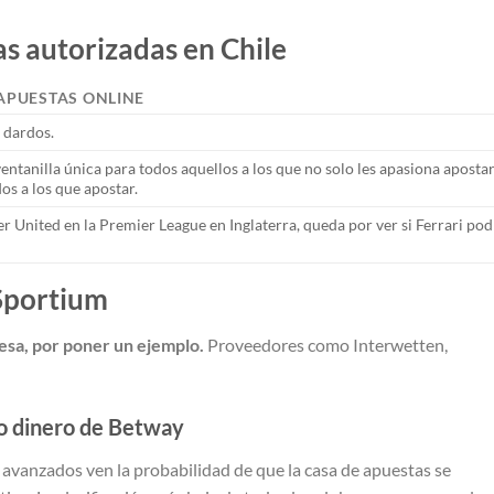
as autorizadas en Chile
APUESTAS ONLINE
 dardos.
entanilla única para todos aquellos a los que no solo les apasiona aposta
s a los que apostar.
 United en la Premier League en Inglaterra, queda por ver si Ferrari pod
 Sportium
esa, por poner un ejemplo.
Proveedores como Interwetten,
o dinero de Betway
es avanzados ven la probabilidad de que la casa de apuestas se