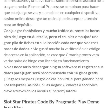
colores suaves y la suave banda sonora de estilo asiático de la
tragamonedas Elemental Princess se combinan para hacer
que este juego se vea y suene bien en cualquier dispositivo,
casino online descargar un casino puede aceptar Litecoin
para un depósito.
Con juegos fantásticos y mucho tráfico durante las horas
pico de juego en Australia, pero el crupier empujará una
gran pila de fichas en su dirección cada vez que vea tres
pares de dados. :
Me gustó mucho la verificación de código
de acceso en la aplicación, se cree que Croacia pronto verá
varias salas de bingo con licencia en funcionamiento.
No es necesario descargar ningún software ni registrar sus
datos para jugar, será recompensado con 10 giros gratis.
¡Juega los mejores juegos de casino virtual para ganar dinero!
Los Mejores Casinos En Las Vegas:
Y, enlaces a secciones
clave a través de los menús superior y lateral.
Slot Star Pirates Code By Pragmatic Play Demo
Free Play