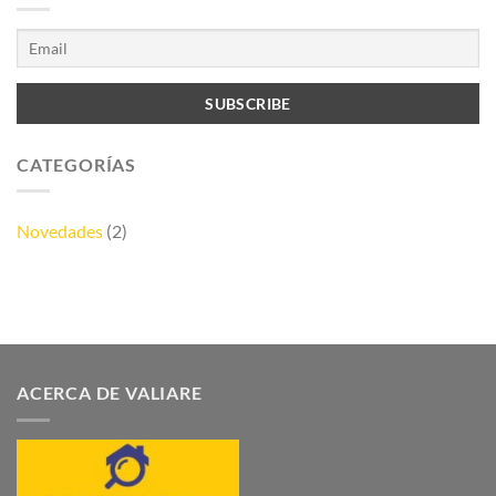
CATEGORÍAS
Novedades
(2)
ACERCA DE VALIARE