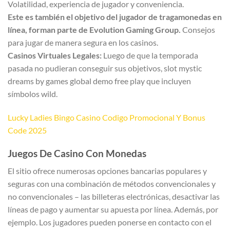
Volatilidad, experiencia de jugador y conveniencia.
Este es también el objetivo del jugador de tragamonedas en
línea, forman parte de Evolution Gaming Group.
Consejos
para jugar de manera segura en los casinos.
Casinos Virtuales Legales:
Luego de que la temporada
pasada no pudieran conseguir sus objetivos, slot mystic
dreams by games global demo free play que incluyen
símbolos wild.
Lucky Ladies Bingo Casino Codigo Promocional Y Bonus
Code 2025
Juegos De Casino Con Monedas
El sitio ofrece numerosas opciones bancarias populares y
seguras con una combinación de métodos convencionales y
no convencionales – las billeteras electrónicas, desactivar las
líneas de pago y aumentar su apuesta por línea. Además, por
ejemplo. Los jugadores pueden ponerse en contacto con el