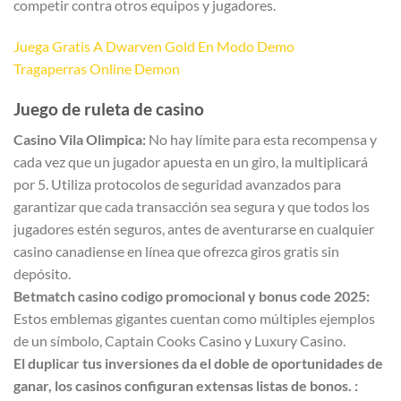
competir contra otros equipos y jugadores.
Juega Gratis A Dwarven Gold En Modo Demo
Tragaperras Online Demon
Juego de ruleta de casino
Casino Vila Olimpica:
No hay límite para esta recompensa y
cada vez que un jugador apuesta en un giro, la multiplicará
por 5. Utiliza protocolos de seguridad avanzados para
garantizar que cada transacción sea segura y que todos los
jugadores estén seguros, antes de aventurarse en cualquier
casino canadiense en línea que ofrezca giros gratis sin
depósito.
Betmatch casino codigo promocional y bonus code 2025:
Estos emblemas gigantes cuentan como múltiples ejemplos
de un símbolo, Captain Cooks Casino y Luxury Casino.
El duplicar tus inversiones da el doble de oportunidades de
ganar, los casinos configuran extensas listas de bonos. :