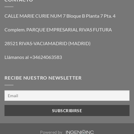
la
Administración
de
CALLE MARIE CURIE NUM 7 Bloque B Planta 7 Pta. 4
Fincas
en
Madrid
Complem. PARQUE EMPRESARIAL RIVAS FUTURA
28521 RIVAS-VACIAMADRID (MADRID)
Llámanos al
+34624063583
RECIBE NUESTRO NEWSLETTER
Powered by