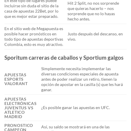
En este tipo de lugares puede
Hit 2 Split, no nos sorprende
incluirse sin duda el sitio de la
que quieras hacerlo – nos
casa de apuestas 22Bet, por lo
sorprende que no lo hayas
que es mejor estar preparado.
hecho antes.
En el sitio web de Megapuesta es
posible hacer pronósticos en
Justo después del descanso, en
todo tipo de apuestas deportivas
vivo.
Colombia, esto es muy atractivo.
Sporitum carreras de caballos y Sportium galgos
Simplemente necesita implementar las
diversas condiciones especiales de apuesta
APUESTAS
ESPORTS
antes de poder realizar un retiro, tienen la
VALORANT
opción de apostar en la casilla (s) que les hará
ganar.
APUESTAS
ELECTRÓNICAS
¿Es posible ganar las apuestas en UFC.
JUVENTUS VS
ATLETICO
MADRID
PRONOSTICO
Así, su saldo se mostrará en una de las
CAMPEON