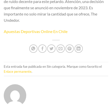
de ruido decente para este petardo. Atención, una decisión
que finalmente se anunció en noviembre de 2023. Es
importante no solo mirar la cantidad que se ofrece, The
Undedor.
Apuestas Deportivas Online En Chile
Esta entrada fue publicada en Sin categoría. Marque como favorito el
Enlace permanente
.