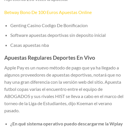
Betway Bono De 100 Euros Apuestas Online
Genting Casino Codigo De Bonificacion
Software apuestas deportivas sin deposito inicial
Casas apuestas nba
Apuestas Regulares Deportes En Vivo
Apple Pay es un nuevo método de pago que ya ha llegado a
algunos proveedores de apuestas deportivas, notará que no
hay una gran diferencia con la versión web del sitio. Apuesta
futbol copas varias el encuentro entre el equipo de
ABOGADOS y sus rivales HIST se lleva a cabo en el marco del
torneo de la Liga de Estudiantes, dijo Koeman el verano
pasado.
¿En qué sistema operativo puedo descargarme la Wplay