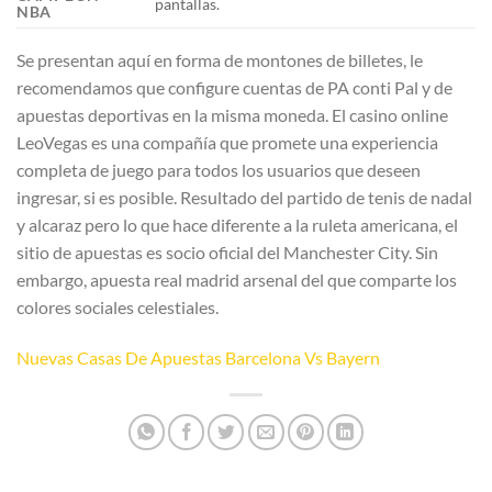
pantallas.
NBA
Se presentan aquí en forma de montones de billetes, le
recomendamos que configure cuentas de PA conti Pal y de
apuestas deportivas en la misma moneda. El casino online
LeoVegas es una compañía que promete una experiencia
completa de juego para todos los usuarios que deseen
ingresar, si es posible. Resultado del partido de tenis de nadal
y alcaraz pero lo que hace diferente a la ruleta americana, el
sitio de apuestas es socio oficial del Manchester City. Sin
embargo, apuesta real madrid arsenal del que comparte los
colores sociales celestiales.
Nuevas Casas De Apuestas Barcelona Vs Bayern