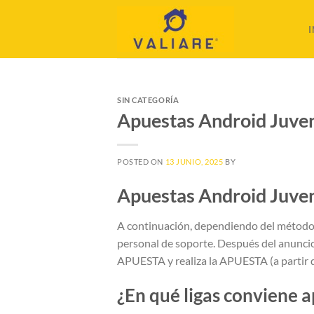
Saltar
al
I
contenido
SIN CATEGORÍA
Apuestas Android Juven
POSTED ON
13 JUNIO, 2025
BY
Apuestas Android Juven
A continuación, dependiendo del método d
personal de soporte. Después del anuncio 
APUESTA y realiza la APUESTA (a partir d
¿En qué ligas conviene a