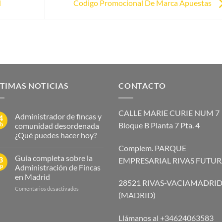
l
Codigo Promocional De Marca Apuestas
TIMAS NOTICIAS
CONTACTO
CALLE MARIE CURIE NUM 7
Administrador de fincas y
4
Bloque B Planta 7 Pta. 4
b
comunidad desordenada
¿Qué puedes hacer hoy?
Complem. PARQUE
Guía completa sobre la
3
EMPRESARIAL RIVAS FUTU
p
Administración de Fincas
en Madrid
28521 RIVAS-VACIAMADRI
en
Comentarios desactivados
(MADRID)
Guía
completa
sobre
Llámanos al
+34624063583
la