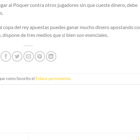
ugar al Póquer contra otros jugadores sin que cueste dinero, debe
s.
al copa del rey apuestas puedes ganar mucho dinero apostando co
o, dispone de tres medios que si bien son esenciales.
que como favorito el
Enlace permanente
.