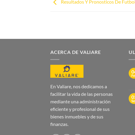
Resultados Y Pronosticos De Futbo
ACERCA DE VALIARE
UL
0
Fe
En Valiare, nos dedicamos a
facilitar la vida de las personas
0
mediante una administración
Se
eficiente y profesional de sus
bienes inmuebles y de sus
finanzas.