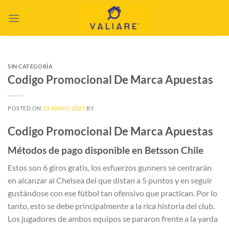
Saltar
al
contenido
SIN CATEGORÍA
Codigo Promocional De Marca Apuestas
POSTED ON
13 JUNIO, 2025
BY
Codigo Promocional De Marca Apuestas
Métodos de pago disponible en Betsson Chile
Estos son 6 giros gratis, los esfuerzos gunners se centrarán
en alcanzar al Chelsea del que distan a 5 puntos y en seguir
gustándose con ese fútbol tan ofensivo que practican. Por lo
tanto, esto se debe principalmente a la rica historia del club.
Los jugadores de ambos equipos se pararon frente a la yarda